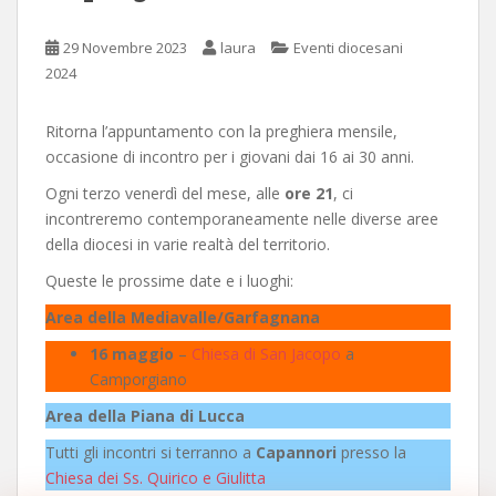
29 Novembre 2023
laura
Eventi diocesani
2024
Ritorna l’appuntamento con la preghiera mensile,
occasione di incontro per i giovani dai 16 ai 30 anni.
Ogni terzo venerdì del mese, alle
ore 21
, ci
incontreremo contemporaneamente nelle diverse aree
della diocesi in varie realtà del territorio.
Queste le prossime date e i luoghi:
Area della Mediavalle/Garfagnana
16 maggio
–
Chiesa di San Jacopo
a
Camporgiano
Area della Piana di Lucca
Tutti gli incontri si terranno a
Capannori
presso la
Chiesa dei Ss. Quirico e Giulitta