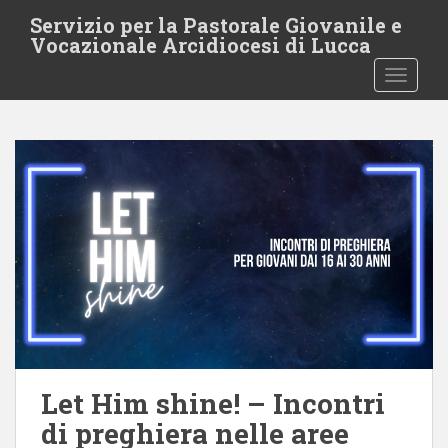
S
Servizio per la Pastorale Giovanile e
k
Vocazionale Arcidiocesi di Lucca
i
TOGGLE
p
t
o
m
a
i
n
c
o
n
t
e
n
t
Let Him shine! – Incontri
di preghiera nelle aree