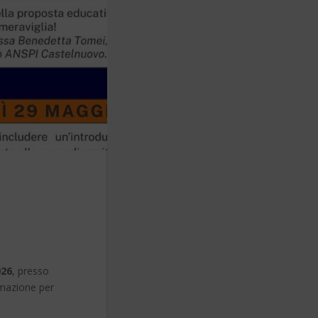
026
, presso
rmazione per