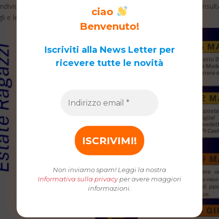
ondividere questo progetto e invitiamo chi fosse interessato a consult
ciao
agli e le iscrizioni tramite QR code.
Benvenuto!
Iscriviti alla News Letter per
ricevere tutte le novità
Non inviamo spam! Leggi la nostra
Informativa sulla privacy
per avere maggiori
informazioni.