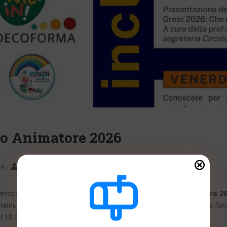
to Animatore 2026
,
26
laura
Eventi Valle del Serchio
In evidenza nello slider
rrocchiale San Pietro Apostolo organizza il
Progetto Animatore 2
astelnuovo di Garfagnana: un percorso dedicato all’inclusione e alla fo
i 18 anni.