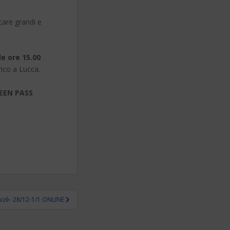
care grandi e
e ore 15.00
rico a Lucca.
REEN PASS
izè- 28/12-1/1 ONLINE