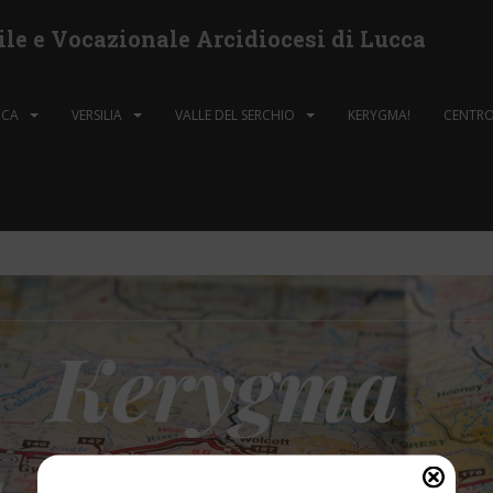
ile e Vocazionale Arcidiocesi di Lucca
CCA
VERSILIA
VALLE DEL SERCHIO
KERYGMA!
CENTRO