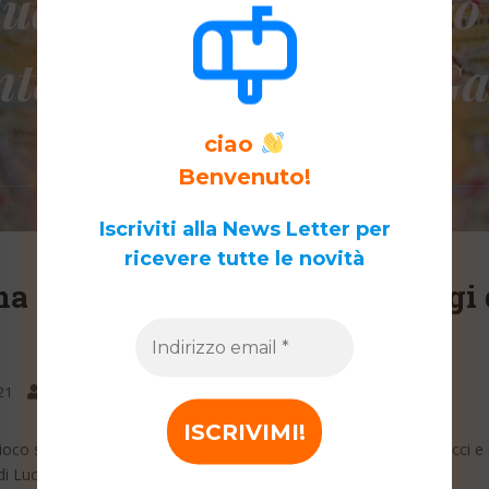
ciao
Benvenuto!
Iscriviti alla News Letter per
ricevere tutte le novità
 – 30/31 ottobre due pomeriggi 
21
chiara
Eventi diocesani 2021
gioco sugli Atti degli Apostoli che nasce dall’idea di Mauro Granducci 
 di Lucca insieme a LuccaCrea e Da Vinci Editrice.