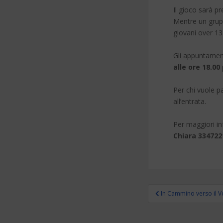
Il gioco sarà 
Mentre un grupp
giovani over 13
Gli appuntament
alle ore 18.00
Per chi vuole p
all’entrata.
Per maggiori in
Chiara 334722
Navigazion
In Cammino verso il V
articoli