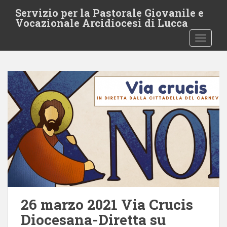
S
Servizio per la Pastorale Giovanile e
k
Vocazionale Arcidiocesi di Lucca
i
TOGGLE
p
t
o
m
a
i
n
c
o
n
t
e
n
t
26 marzo 2021 Via Crucis
Diocesana-Diretta su