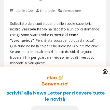
1 Aprile 2020
Emanuele
Formazione
Sollecitato da alcuni studenti delle scuole superiori, il
nostro
vescovo Paolo
ha risposto a un po’ di domande
che gli sono state rivolte in merito al
tema
“coronavirus”
. Perché sta succedendo questa cosa?
Qualcuno ne ha la colpa? Che ruolo ha Dio in tutto ciò?
Se anche tu hai qualcuno di questi
dubbi
, di seguito
troverai i link per guardare i
video
nei quali il vescovo
risponde ai vari quesiti.
Quante domande, ragazzi
Un virus “brutto e cattivo”?
ciao
Qualcuno l’ha fatta grossa!
Benvenuto!
Non un “castigo” ma una conseguenza
Iscriviti alla News Letter per ricevere tutte
Liberi di sbagliare, liberi per fare il bene
le novità
Dio è buono perché ci sostiene
Il bene vale sempre la pena