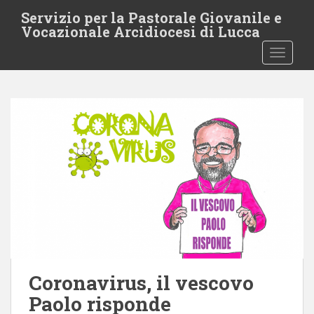
S
Servizio per la Pastorale Giovanile e
k
Vocazionale Arcidiocesi di Lucca
i
TOGGLE
p
t
o
m
a
i
n
c
o
n
t
e
n
t
Coronavirus, il vescovo
Paolo risponde