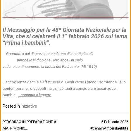
Il Messaggio per la 48ª Giornata Nazionale per la
Vita,
che si celebrerà il 1° febbraio 2026 sul tema
“Prima i bambini!”.
Guardatevi dal disprezzare qualcuno di questi piccoli;
perché io vi dico che i loro angeli in cielo
vedono continuamente la faccia del Padre mio. (Mt 18,10)
L’accoglienza gentile e affettuosa di Gesù verso i piccoli sorprende i suoi
contemporanei, discepoli inclusi, abituati a considerare assai poco i
bambini.
…continua a leggere
Posted in
Iniziative
Navigazione
PERCORSO IN PREPARAZIONE AL
5 Febbraio 2026
articoli
MATRIMONIO…
#cenainAmorislaetitita