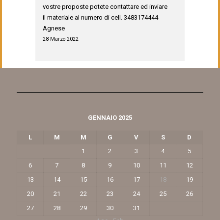
vostre proposte potete contattare ed inviare
il materiale al numero di cell. 3483174444
Agnese
28 Marzo 2022
GENNAIO 2025
L
M
M
G
V
S
D
1
2
3
4
5
6
7
8
9
10
11
12
13
14
15
16
17
18
19
20
21
22
23
24
25
26
27
28
29
30
31