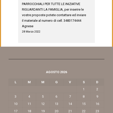
PARROCCHIALI PER TUTTE LE INIZIATIVE
RIGUARDANTI LA FAMIGLIA, per inserire le
vostre proposte potete contattare ed inviare
il materiale al numero di cell. 3483174444
Agnese
28 Marzo 2022
AGOSTO 2026
L
M
M
G
V
S
D
1
2
3
4
5
6
7
8
9
10
11
12
13
14
15
16
17
18
19
20
21
22
23