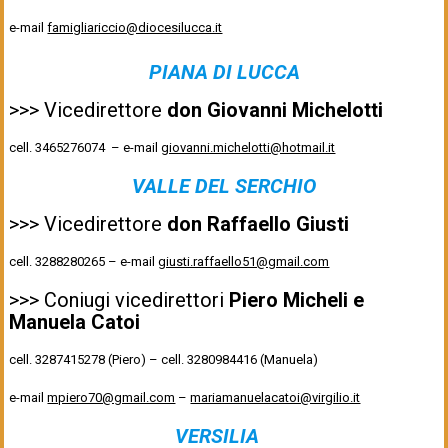
e-mail
famigliariccio@diocesilucca.it
PIANA DI LUCCA
>>> Vicedirettore
don Giovanni Michelotti
cell. 3465276074 – e-mail
giovanni.michelotti@hotmail.it
VALLE DEL SERCHIO
>>> Vicedirettore
don Raffaello Giusti
cell. 3288280265 – e-mail
giusti.raffaello51@gmail.com
>>> Coniugi vicedirettori
Piero Micheli e
Manuela Catoi
cell. 3287415278 (Piero) – cell. 3280984416 (Manuela)
e-mail
mpiero70@gmail.com
–
mariamanuelacatoi@virgilio.it
VERSILIA