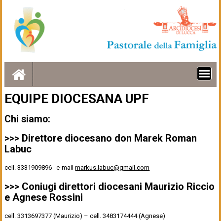
Skip
to
content
EQUIPE DIOCESANA UPF
Chi siamo:
>>> Direttore diocesano
don Marek Roman
Labuc
cell. 3331909896 e-mail
markus.labuc@gmail.com
>>> Coniugi direttori diocesani
Maurizio Riccio
e Agnese Rossini
cell. 3313697377 (Maurizio) – cell. 3483174444 (Agnese)