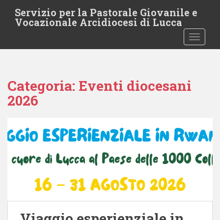
S
Servizio per la Pastorale Giovanile e
k
Vocazionale Arcidiocesi di Lucca
i
TOGGLE
p
t
o
m
Categoria:
Eventi diocesani
a
i
2026
n
c
o
n
t
e
n
t
Viaggio esperienziale in