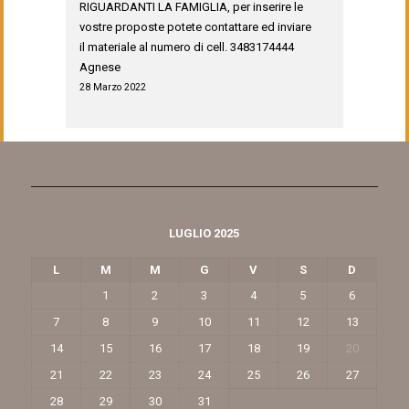
RIGUARDANTI LA FAMIGLIA, per inserire le
vostre proposte potete contattare ed inviare
il materiale al numero di cell. 3483174444
Agnese
28 Marzo 2022
LUGLIO 2025
L
M
M
G
V
S
D
1
2
3
4
5
6
7
8
9
10
11
12
13
14
15
16
17
18
19
20
21
22
23
24
25
26
27
28
29
30
31