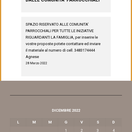
DALLE COMUNITA' PARROCCHIALI
SPAZIO RISERVATO ALLE COMUNITA’
PARROCCHIALI PER TUTTE LE INIZIATIVE
RIGUARDANTI LA FAMIGLIA, per inserire le
vostre proposte potete contattare ed inviare
il materiale al numero di cell. 3483174444
Agnese
28 Marzo 2022
DICEMBRE 2022
L
M
M
G
V
S
D
1
2
3
4