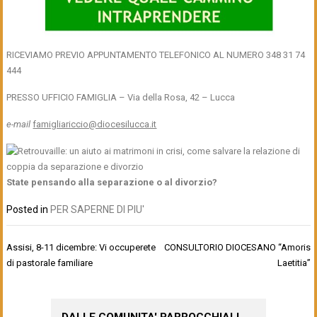
RICEVIAMO PREVIO APPUNTAMENTO TELEFONICO AL NUMERO 348 31 74
444
PRESSO UFFICIO FAMIGLIA – Via della Rosa, 42 – Lucca
e-mail
famigliariccio@diocesilucca.it
State pensando alla separazione o al divorzio?
Posted in
PER SAPERNE DI PIU'
Navigazione
Assisi, 8-11 dicembre: Vi occuperete
CONSULTORIO DIOCESANO “Amoris
articoli
di pastorale familiare
Laetitia”