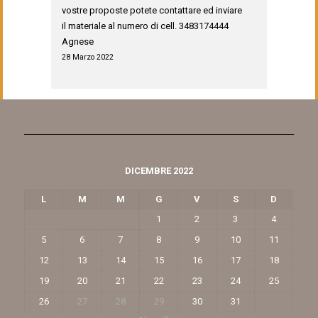
vostre proposte potete contattare ed inviare
il materiale al numero di cell. 3483174444
Agnese
28 Marzo 2022
DICEMBRE 2022
L
M
M
G
V
S
D
1
2
3
4
5
6
7
8
9
10
11
12
13
14
15
16
17
18
19
20
21
22
23
24
25
26
27
28
29
30
31