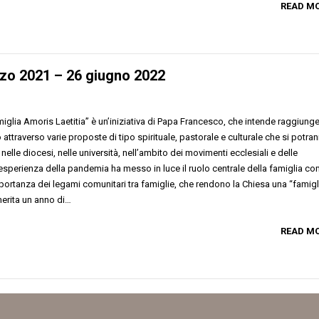
READ M
rzo 2021 – 26 giugno 2022
iglia Amoris Laetitia” è un’iniziativa di Papa Francesco, che intende raggiung
attraverso varie proposte di tipo spirituale, pastorale e culturale che si potra
 nelle diocesi, nelle università, nell’ambito dei movimenti ecclesiali e delle
’esperienza della pandemia ha messo in luce il ruolo centrale della famiglia c
ortanza dei legami comunitari tra famiglie, che rendono la Chiesa una “famigl
merita un anno di…
READ M