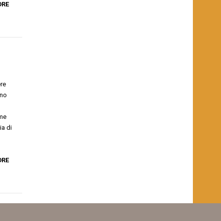
ORE
ere
nno
ome
ia di
ORE