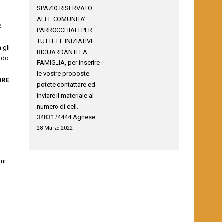
SPAZIO RISERVATO
ALLE COMUNITA’
è
PARROCCHIALI PER
TUTTE LE INIZIATIVE
 gli
RIGUARDANTI LA
ondo…
FAMIGLIA, per inserire
le vostre proposte
ORE
potete contattare ed
inviare il materiale al
numero di cell.
3483174444 Agnese
28 Marzo 2022
uni
l
l