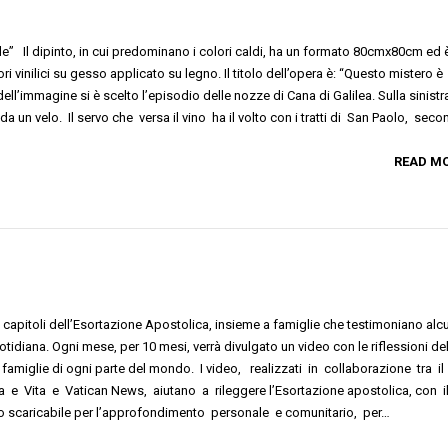
e” Il dipinto, in cui predominano i colori caldi, ha un formato 80cmx80cm ed 
ri vinilici su gesso applicato su legno. Il titolo dell’opera è: “Questo mistero è
l’immagine si è scelto l’episodio delle nozze di Cana di Galilea. Sulla sinistra
a un velo. Il servo che versa il vino ha il volto con i tratti di San Paolo, sec
READ M
i capitoli dell’Esortazione Apostolica, insieme a famiglie che testimoniano alc
uotidiana. Ogni mese, per 10 mesi, verrà divulgato un video con le riflessioni de
famiglie di ogni parte del mondo. I video, realizzati in collaborazione tra il
a e Vita e Vatican News, aiutano a rileggere l’Esortazione apostolica, con i
io scaricabile per l’approfondimento personale e comunitario, per…