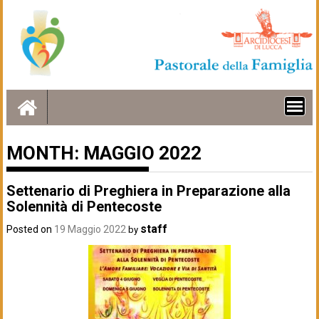
Skip
to
content
MONTH:
MAGGIO 2022
Settenario di Preghiera in Preparazione alla
Solennità di Pentecoste
staff
Posted on
19 Maggio 2022
by