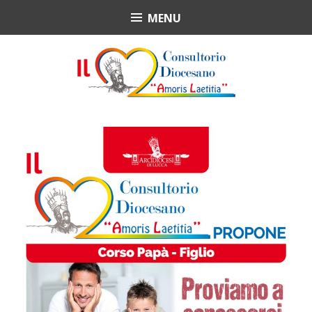
Skip
MENU
Consultorio Diocesano
to
content
Amoris Laetitia