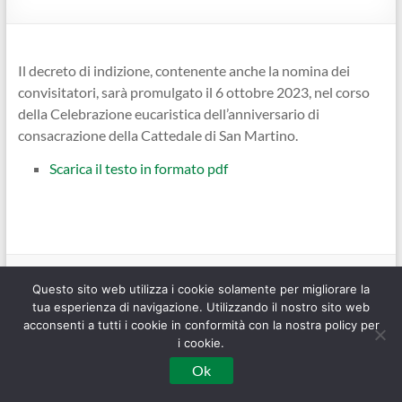
Il decreto di indizione, contenente anche la nomina dei
convisitatori, sarà promulgato il 6 ottobre 2023, nel corso
della Celebrazione eucaristica dell’anniversario di
consacrazione della Cattedale di San Martino.
Scarica il testo in formato pdf
Copyright © 2026
Visita Pastorale
. Tutti i diritti riservati. Tema
Spacious
di
ThemeGrill. Sviluppato da:
WordPress
.
Questo sito web utilizza i cookie solamente per migliorare la
tua esperienza di navigazione. Utilizzando il nostro sito web
acconsenti a tutti i cookie in conformità con la nostra policy per
i cookie.
Ok