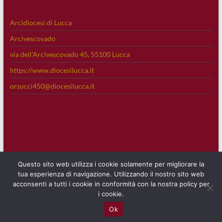
Arcidiocesi di Lucca
Arcivescovado
via dell'Arcivescovado 45, 55100 Lucca
https://www.diocesilucca.it
orsucci450@diocesilucca.it
Questo sito web utilizza i cookie solamente per migliorare la
tua esperienza di navigazione. Utilizzando il nostro sito web
acconsenti a tutti i cookie in conformità con la nostra policy per
i cookie.
Copyright © 2026
Thesaurum Fidei
. Tutti i diritti riservati. Tema
Spacious
di
Ok
ThemeGrill. Sviluppato da:
WordPress
.