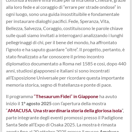
alla loro fede e al coraggio di “errare per strade ondose” in
ogni luogo, sono una guida insostituibile e fondamentale
per instaurare dialoghi pacifici. Fede, Speranza, Vita,
Bellezza, Salvezza, Coraggio, costituiscono le parole chiave
sulle quali siamo invitati a interrogarci analizzando i lunghi
pellegrinaggi di chi, per il bene del mondo, ha affrontato
l’ignoto e ha saputo guardare “oltre”. Il progetto, pertanto, è
stato finalizzato a far conoscere il primo incontro
diplomatico documentato a Roma nel 1585 e così, dopo 440
anni, studiosi giapponesi e italiani si sono incontrati
all’Esposizione Universale per ricordare questa importante
memoria storica, segno di fratellanza e ponte di pace.
Il programma
“
Thesaurum Fidei
”
in Giappone
ha avuto
inizio il
1° agosto 2025
con l’apertura della mostra
“
AMACUSA. Una straordinaria storia della gloriosa isola
”,
parte integrante degli eventi promossi presso il Padiglione
Santa Sede all‘Expo di Osaka 2025. La mostra è rimasta
aperta fino al 20 ottobre 2025 presso il museo
Amakusa