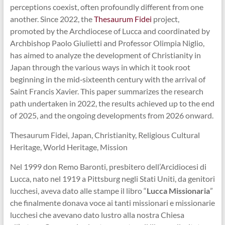
perceptions coexist, often profoundly different from one
another. Since 2022, the
Thesaurum Fidei
project,
promoted by the Archdiocese of Lucca and coordinated by
Archbishop Paolo Giulietti and Professor Olimpia Niglio,
has aimed to analyze the development of Christianity in
Japan through the various ways in which it took root
beginning in the mid‑sixteenth century with the arrival of
Saint Francis Xavier. This paper summarizes the research
path undertaken in 2022, the results achieved up to the end
of 2025, and the ongoing developments from 2026 onward.
Thesaurum Fidei, Japan, Christianity, Religious Cultural
Heritage, World Heritage, Mission
Nel 1999 don Remo Baronti, presbitero dell’Arcidiocesi di
Lucca, nato nel 1919 a Pittsburg negli Stati Uniti, da genitori
lucchesi, aveva dato alle stampe il libro “
Lucca Missionaria
”
che finalmente donava voce ai tanti missionari e missionarie
lucchesi che avevano dato lustro alla nostra Chiesa