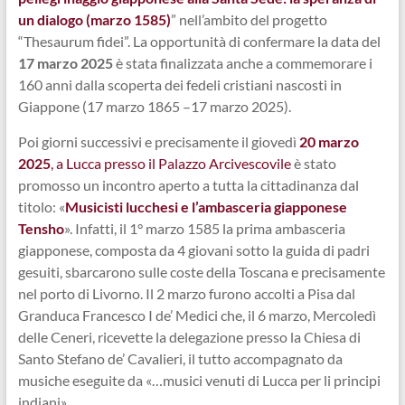
un dialogo (marzo 1585)
” nell’ambito del progetto
“Thesaurum fidei”. La opportunità di confermare la data del
17 marzo 2025
è stata finalizzata anche a commemorare i
160 anni dalla scoperta dei fedeli cristiani nascosti in
Giappone (17 marzo 1865 –17 marzo 2025).
Poi giorni successivi e precisamente il giovedì
20 marzo
2025
, a Lucca presso il Palazzo Arcivescovile
è stato
promosso un incontro aperto a tutta la cittadinanza dal
titolo: «
Musicisti lucchesi e l’ambasceria giapponese
Tensho
». Infatti, il 1° marzo 1585 la prima ambasceria
giapponese, composta da 4 giovani sotto la guida di padri
gesuiti, sbarcarono sulle coste della Toscana e precisamente
nel porto di Livorno. Il 2 marzo furono accolti a Pisa dal
Granduca Francesco I de’ Medici che, il 6 marzo, Mercoledì
delle Ceneri, ricevette la delegazione presso la Chiesa di
Santo Stefano de’ Cavalieri, il tutto accompagnato da
musiche eseguite da «…musici venuti di Lucca per li principi
indiani».