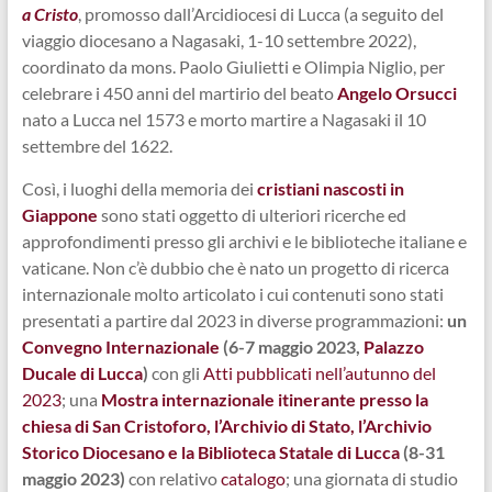
a Cristo
, promosso dall’Arcidiocesi di Lucca (a seguito del
viaggio diocesano a Nagasaki, 1-10 settembre 2022),
coordinato da mons. Paolo Giulietti e Olimpia Niglio, per
celebrare i 450 anni del martirio del beato
Angelo Orsucci
nato a Lucca nel 1573 e morto martire a Nagasaki il 10
settembre del 1622.
Così, i luoghi della memoria dei
cristiani nascosti in
Giappone
sono stati oggetto di ulteriori ricerche ed
approfondimenti presso gli archivi e le biblioteche italiane e
vaticane. Non c’è dubbio che è nato un progetto di ricerca
internazionale molto articolato i cui contenuti sono stati
presentati a partire dal 2023 in diverse programmazioni:
un
Convegno Internazionale
(6-7 maggio 2023,
Palazzo
Ducale di Lucca
)
con gli
Atti pubblicati nell’autunno del
2023
; una
Mostra internazionale itinerante presso la
chiesa di San Cristoforo, l’Archivio di Stato, l’Archivio
Storico Diocesano e la Biblioteca Statale di Lucca
(8-31
maggio 2023)
con relativo
catalogo
; una giornata di studio