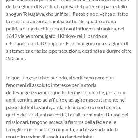
della regione di Kyushu. La presa del potere da parte dello
shogun Tokugawa, che unifica il Paese e ne diventa di fatto
la massima autorità, cambia tutto. Nel quadro di una
politica di rigida chiusura ad ogni influenza straniera, nel
1612 viene promulgato il Kinkyo-rei, il bando del
cristianesimo dal Giappone. Esso inaugura una stagione di
sistematica e radicale persecuzione, destinata a durare oltre
250 anni.
In quel lungo e triste periodo, si verificano però due
fenomeni di assoluto interesse per la storia
dell’evangelizzazione: quello dei missionari che, per alcuni
anni, continuano ad affluire e ad agire nascostamente nel
paese del Sol Levante, andando incontro a morte certa;
quello dei “cristiani nascosti”, i quali, terminato il flusso dei
missionari, tengono accesa la fiamma della fede nelle
famiglie e nelle piccole comunità, anch’essi sfidando la
morte, in regime di assoluta clandestinità.