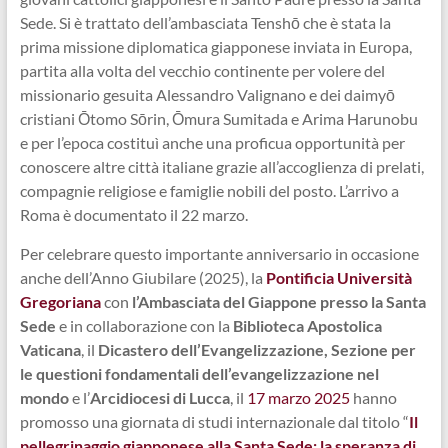
Sede. Si è trattato dell’ambasciata Tenshō che è stata la
prima missione diplomatica giapponese inviata in Europa,
partita alla volta del vecchio continente per volere del
missionario gesuita Alessandro Valignano e dei daimyō
cristiani Ōtomo Sōrin, Ōmura Sumitada e Arima Harunobu
e per l’epoca costituì anche una proficua opportunità per
conoscere altre città italiane grazie all’accoglienza di prelati,
compagnie religiose e famiglie nobili del posto. L’arrivo a
Roma è documentato il 22 marzo.
Per celebrare questo importante anniversario in occasione
anche dell’Anno Giubilare (2025), la
Pontificia Università
Gregoriana
con
l’Ambasciata del Giappone presso la Santa
Sede
e in collaborazione con la
Biblioteca Apostolica
Vaticana
, il
Dicastero dell’Evangelizzazione, Sezione per
le questioni fondamentali dell’evangelizzazione nel
mondo
e l’
Arcidiocesi di Lucca
, il
17 marzo 2025
hanno
promosso una giornata di studi internazionale dal titolo “
Il
pellegrinaggio giapponese alla Santa Sede: la speranza di