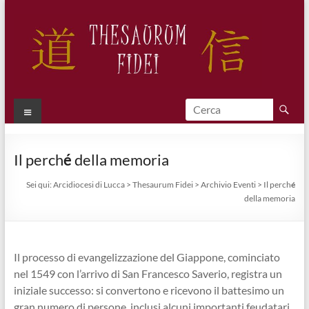
Salta
al
contenuto
Thesaurum
Menu
Fidei
Il perch
é
della memoria
Sei qui:
Arcidiocesi di Lucca
>
Thesaurum Fidei
>
Archivio Eventi
>
Il perch
é
della memoria
Il processo di evangelizzazione del Giappone, cominciato
nel 1549 con l’arrivo di San Francesco Saverio, registra un
iniziale successo: si convertono e ricevono il battesimo un
gran numero di persone, inclusi alcuni importanti feudatari