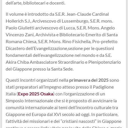
dell’arte, bibliotecari e docenti.
Il volume è introdotto da S.E.R. Jean-Claude Cardinal
Hollerich S.J., Arcivescovo di Lussemburgo, S.E.R. mons.
Paolo Giulietti arcivescovo di Lucca, S.E.R. Mons. Angelo
Vincenzo Zani, Archivista e Bibliotecario Emerito di Santa
Romana Chiesa, S.E.R. Mons. Rino Fisichella
,
Pro-prefetto
Dicastero dell’Evangelizzazione,sezione per le questioni
fondamentali dell’evangelizzazione nel mondo e da S.E.
Akira Chiba Ambasciatore Straordinario e Plenipotenziario
del Giappone presso la Santa Sede.
Questi incontri organizzati nella
primavera del 2025
sono
stati preparatori all’impegno atteso presso il Padiglione
Italia (
Expo 2025 Osaka
) con l’organizzazione di un
Simposio Internazionale che si è proposto di avvicinare la
comunità internazionale ai temi dell’incontro culturale tra
Giappone ed Europa dal XVI secolo ad oggi. In particolare,
l’attività dei missionari e dei “cristiani nascosti” in Giappone
continua a essere linfa vitale per la vita della Chiesa e, grazie