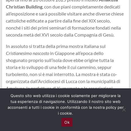
Christian Building
, con due piani completamente dedicati
all’esposizione e sarà possibile visitare anche diverse chiese
cattoliche edificate a partire dalla fine del XIX secolo,
nonché i siti dei primi seminari di formazione fondati nella
seconda metà del XVI secolo dalla Compagnia di Gesù.
In assoluto si tratta della prima mostra italiana sul
Cristianesimo nascosto
in Giappone all’epoca dello
shogunato proprio sull’isola dove ebbe origine tutta la
storia e lo sviluppo di una fede il cui cammino, seppur
turbolento, non si è mai interrotto. La mostra è stata co-
organizzata dall’Arcidiocesi di Lucca con la municipalità di
Amakusa, la prefettura di Kumamoto e le associazioni
culturali locali. La mostra ha ricevuto l’alto patrocinio della
Questo sito web utilizza i cookie solamente per migliorare la
tua esperienza di navigazione. Utilizzando il nostro sito web
Conferenza Episcopale Giapponese, della Nunziatura
acconsenti a tutti i cookie in conformità con la nostra policy per
Apostolica in Giappone, del Padiglione Santa Sede Expo
i cookie.
2025 Osaka, del Dicastero per l’Evangelizzazione Sezione
Ok
per le questioni fondamentali dell’evangelizzazione nel
mondo e dell’Istituto Ambasciatori Mariani. La mostra è