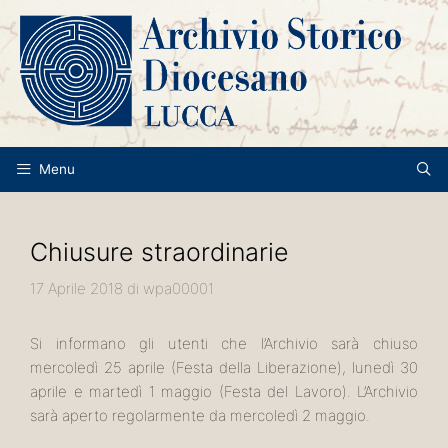
Vai
al
contenuto
Menu
Chiusure straordinarie
17 Aprile 2018
di
wpa00001
Si informano gli utenti che l’Archivio sarà chiuso
mercoledì 25 aprile (Festa della Liberazione), lunedì 30
aprile e martedì 1 maggio (Festa del Lavoro). L’Archivio
sarà aperto regolarmente da mercoledì 2 maggio.