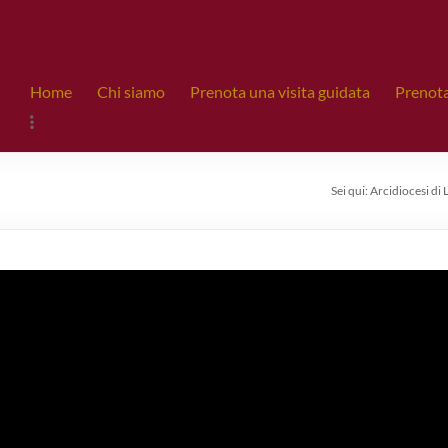
Home
Chi siamo
Prenota una visita guidata
Prenota
Sei qui:
Arcidiocesi di 