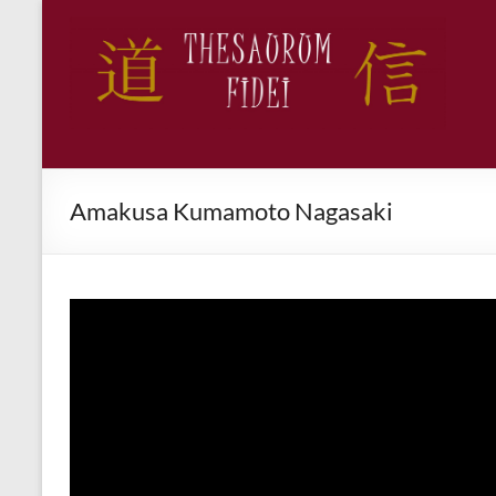
Salta
al
Thesaurum
contenuto
Fidei
Amakusa Kumamoto Nagasaki