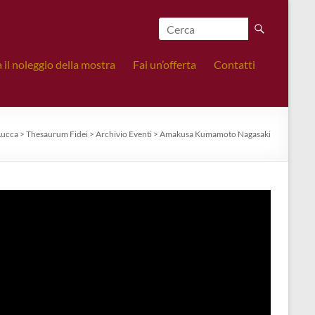
 il noleggio della mostra
Fai un’offerta
Contatti
Lucca
>
Thesaurum Fidei
>
Archivio Eventi
>
Amakusa Kumamoto Nagasaki